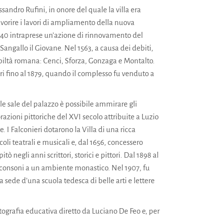
sandro Rufini, in onore del quale la villa era
vorire i lavori di ampliamento della nuova
 1540 intraprese un’azione di rinnovamento del
 Sangallo il Giovane. Nel 1563, a causa dei debiti,
nobiltà romana: Cenci, Sforza, Gonzaga e Montalto.
ari fino al 1879, quando il complesso fu venduto a
e sale del palazzo è possibile ammirare gli
orazioni pittoriche del XVI secolo attribuite a Luzio
. I Falconieri dotarono la Villa di una ricca
coli teatrali e musicali e, dal 1656, concessero
 negli anni scrittori, storici e pittori. Dal 1898 al
co consoni a un ambiente monastico. Nel 1907, fu
 sede d’una scuola tedesca di belle arti e lettere
tografia educativa diretto da Luciano De Feo e, per