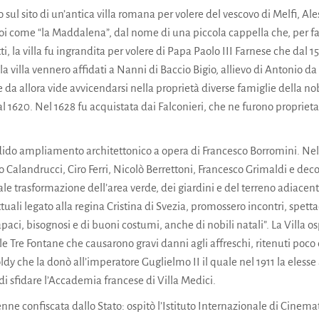
sul sito di un’antica villa romana per volere del vescovo di Melfi, Ales
i come “la Maddalena”, dal nome di una piccola cappella che, per fa
ti, la villa fu ingrandita per volere di Papa Paolo III Farnese che dal
lla villa vennero affidati a Nanni di Baccio Bigio, allievo di Antonio da
che da allora vide avvicendarsi nella proprietà diverse famiglie della 
al 1620. Nel 1628 fu acquistata dai Falconieri, che ne furono propriet
dido ampliamento architettonico a opera di Francesco Borromini. Nell
into Calandrucci, Ciro Ferri, Nicolò Berrettoni, Francesco Grimaldi e dec
cale trasformazione dell’area verde, dei giardini e del terreno adiacente
ttuali legato alla regina Cristina di Svezia, promossero incontri, spetta
ci, bisognosi e di buoni costumi, anche di nobili natali”. La Villa ospitò
elle Tre Fontane che causarono gravi danni agli affreschi, ritenuti po
 che la donò all’imperatore Guglielmo II il quale nel 1911 la elesse a
di sfidare l’Accademia francese di Villa Medici.
nne confiscata dallo Stato: ospitò l’Istituto Internazionale di Cinema