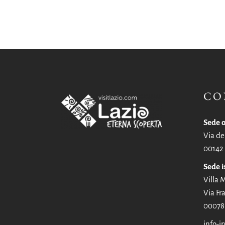
CO
Sede o
Via de
00142
Sede i
Villa
Via Fra
00078 
info-ir