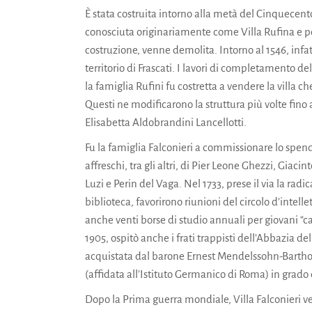
È stata costruita intorno alla metà del Cinquecento 
conosciuta originariamente come Villa Rufina e po
costruzione, venne demolita. Intorno al 1546, infat
territorio di Frascati. I lavori di completamento de
la famiglia Rufini fu costretta a vendere la villa 
Questi ne modificarono la struttura più volte fino 
Elisabetta Aldobrandini Lancellotti.
Fu la famiglia Falconieri a commissionare lo spen
affreschi, tra gli altri, di Pier Leone Ghezzi, Giac
Luzi e Perin del Vaga. Nel 1733, prese il via la radi
biblioteca, favorirono riunioni del circolo d’intelle
anche venti borse di studio annuali per giovani “capa
1905, ospitò anche i frati trappisti dell’Abbazia d
acquistata dal barone Ernest Mendelssohn-Bartholdy
(affidata all’Istituto Germanico di Roma) in grado 
Dopo la Prima guerra mondiale, Villa Falconieri ve