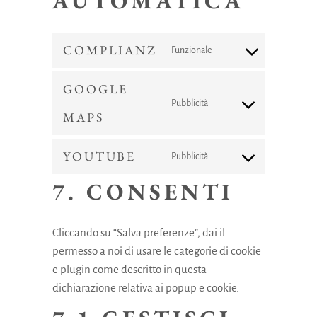
AUTOMATICA
COMPLIANZ
Funzionale
Consent
to
GOOGLE
service
Pubblicità
Consent
complianz
MAPS
to
service
YOUTUBE
Pubblicità
Consent
google-
7. CONSENTI
to
maps
service
youtube
Cliccando su “Salva preferenze”, dai il
permesso a noi di usare le categorie di cookie
e plugin come descritto in questa
dichiarazione relativa ai popup e cookie.