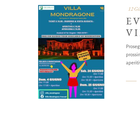
12 Gi
E
V
Proseg
prossi
aperit