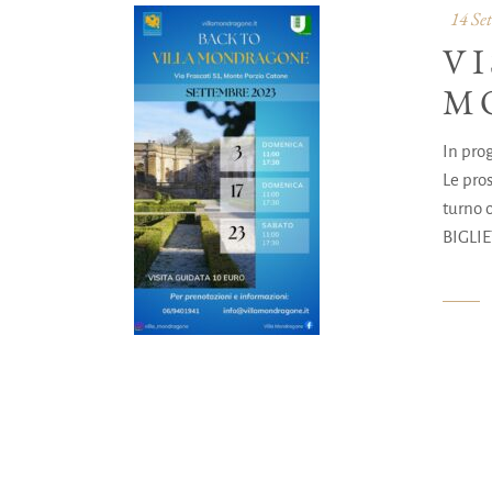
14 Se
VI
M
In pro
Le pros
turno o
BIGLIE