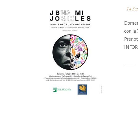
14 Se
Domeni
con la 
Prenot
INFORM