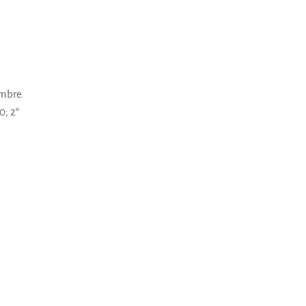
embre.
0; 2°