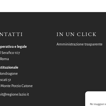
NTATTI
IN UN CLICK
Amministrazione trasparente
perativa e legale
l Serafico 107
 Roma
stituzionale
 Mondragone
scati 51
Monte Porzio Catone
vit@regione.lazio.it
Per maggiori i