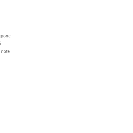
ragone
i
e note