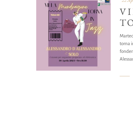
V
T
Marted
torna 
fonderà
Alessa