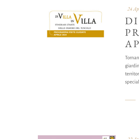
24 Ap
DI
P
A
Tornano
giardin
territ
special
22 Ap