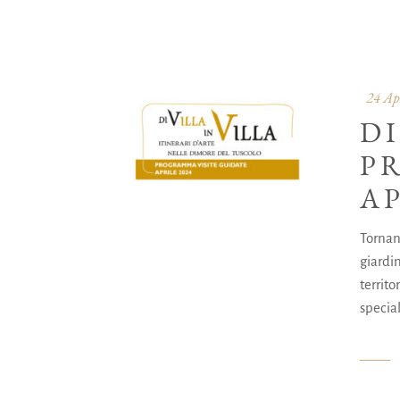
24 Ap
DI
P
A
Tornano
giardin
territ
special