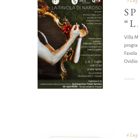
S
“L
Villa M
program
Favola 
Ovidio.
4 Lug