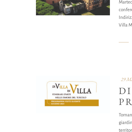
Martedì
confer
Indiriz
Villa 
29 Ma
DI
P
Tornano
giardin
territ