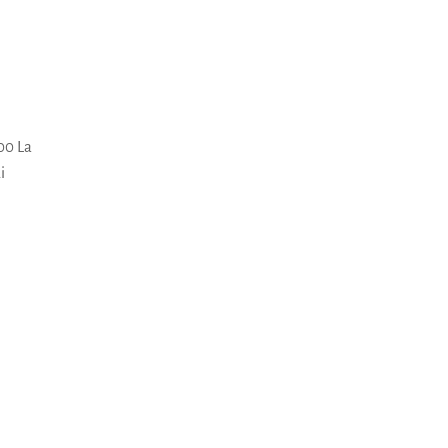
”
00 La
i