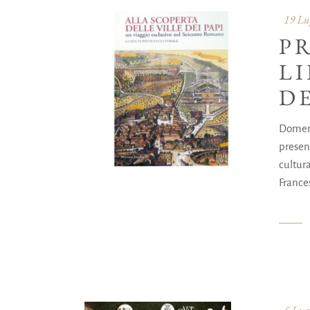
19 Lu
P
L
DE
Domenic
present
cultur
France
5 Lug