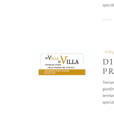
special
9 Mag
DI
P
Tornano
giardin
territ
special