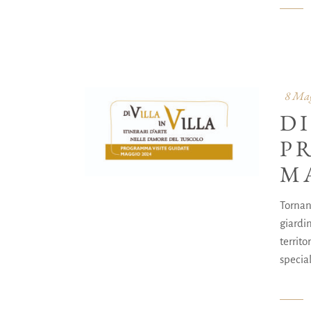
8 Mag
DI
P
M
Tornano
giardin
territ
special