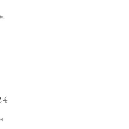
ta,
24
el