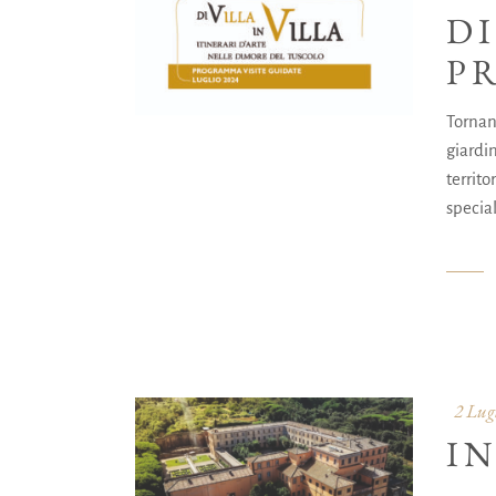
DI
P
Tornano
giardin
territ
special
2 Lug
I