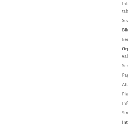
Inf
tab
Sov
Bil
Ben
Org
val
Ser
Pa
At
Pia
In
Str
Int