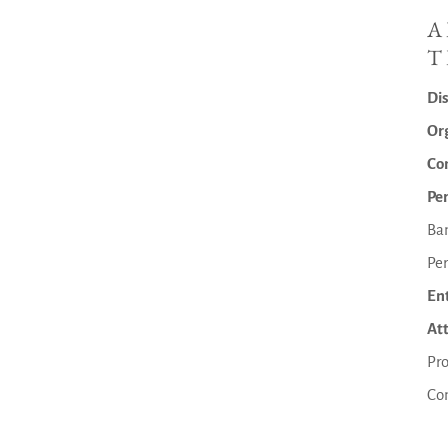
A
T
Dis
Or
Con
Pe
Ba
Pe
Ent
Att
Pr
Con