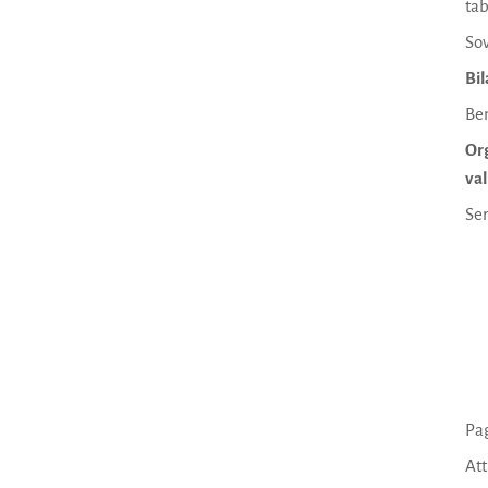
tab
Sov
Bil
Ben
Org
val
Ser
Pa
At