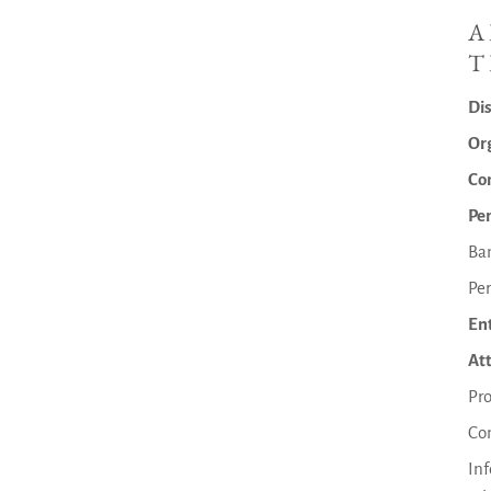
A
T
Dis
Or
Con
Pe
Ba
Pe
Ent
Att
Pr
Con
Inf